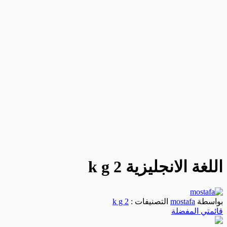
اللغة الانجليزية k g 2
بواسطة
mostafa
التصنيفات :
k g 2
قائمتي المفضلة