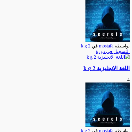
بواسطة
mostafa
في
k g 2
التسجيل في دورة
اللغة الانجليزية k g 2
4
بواسطة
mostafa
في
k g 2