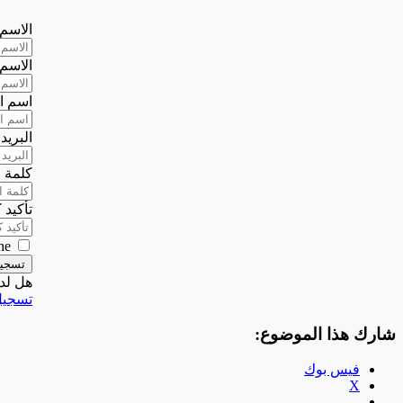
الاسم 
الاسم 
اسم ا
البريد
كلمة ا
تأكيد 
he
تسجي
هل لد
تسجيل
شارك هذا الموضوع:
فيس بوك
X