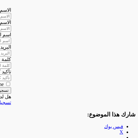
الاسم 
الاسم 
اسم ا
البريد
كلمة ا
تأكيد 
he
تسجي
هل لد
تسجيل
شارك هذا الموضوع:
فيس بوك
X