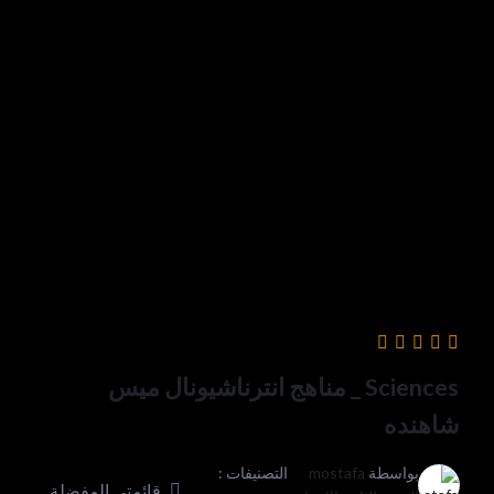
Sciences _ مناهج انترناشيونال ميس
شاهنده
بواسطة
mostafa
التصنيفات :
قائمتي المفضلة