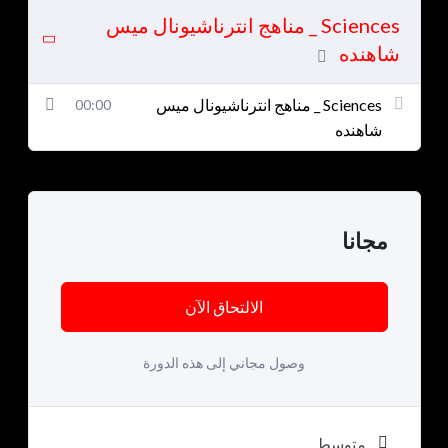
Sciences _ مناهج انترناشيونال ميس
شاهنده
Sciences _ مناهج انترناشيونال ميس
00:00
شاهنده
مجانا
الالتحاق الآن
وصول مجاني إلى هذه الدورة
متوسط