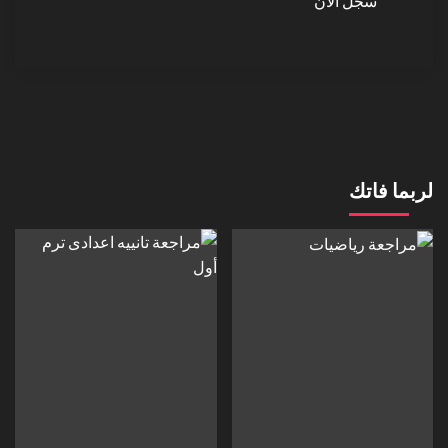
سجّل الآن
لربما فاتك