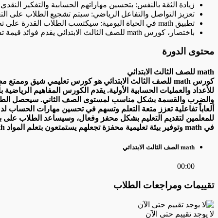
زيادة الثقة بالنفس: بتحسين مهاراتهم الحسابية والتفكير النقدي، سيتعزز الثقة بالنفس ل
تعزيز التواصل والتفاعل الرياضي: سيتم تشجيع الطلاب على التعاون والتفاعل مع زملائهم في حل 
تطبيق math في الحياة اليومية: سيكتسب الطلاب القدرة على تطبيق المفاهيم الرياضية في حل المشكلات الحياتية اليومية، مما يجعل math ذات صلة ومفيدة في حياتهم.
باختصار، كورس math للصف الثالث الابتدائي يقدم فوائد قيمة تساعد الطلاب على تحسين مستواهم الرياضي وتنمية قدراتهم الذهنية والاجتماعية، ويمهد الطريق لاستكشاف عالم math بثقة
محتوى الدورة
math للصف الثالث الابتدائي
للأعداد والعمليات الحسابية الأولية. يقدم الكورس المفاهيم الرياضي
في math وتوفير بيئة تعليمية محفزة تجعلهم يستمتعون بتعلم المواد math ويحققون التقدم اللازم في هذا المجال.
math الصف الثالث الابتدائي
00:00
تقييمات ومراجعات الطلاب
لا يوجد تقييم حتى الآن