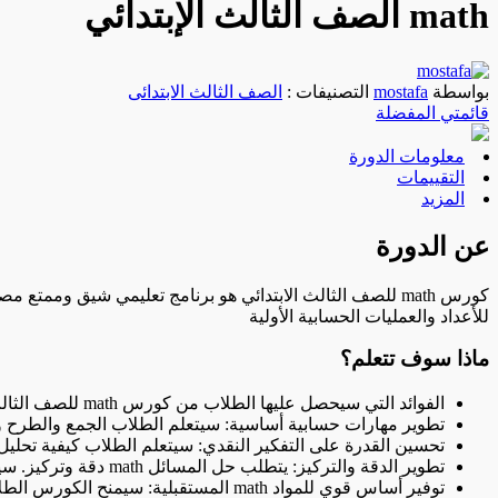
math الصف الثالث الإبتدائي
بواسطة
mostafa
التصنيفات :
الصف الثالث الابتدائى
قائمتي المفضلة
معلومات الدورة
التقييمات
المزيد
عن الدورة
كورس math للصف الثالث الابتدائي هو برنامج تعليمي شيق و
للأعداد والعمليات الحسابية الأولية
ماذا سوف تتعلم؟
الفوائد التي سيحصل عليها الطلاب من كورس math للصف الثالث الابتدائي:
تطوير مهارات حسابية أساسية: سيتعلم الطلاب الجمع والطرح 
تحسين القدرة على التفكير النقدي: سيتعلم الطلاب كيفية تحل
تطوير الدقة والتركيز: يتطلب حل المسائل math دقة وتركيز. سيتم تعزيز قدرة الطلاب على التركيز وتطوير دقة العمل من خلال الممارسة المستمرة.
توفير أساس قوي للمواد math المستقبلية: سيمنح الكورس الطلاب أساسًا قويًا في الرياضيات، مما يسهل عليهم فهم وتطبيق المواد الرياضية المتقدمة في المستويات اللاحقة.