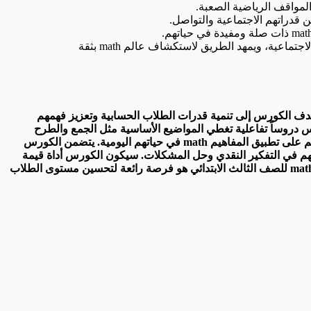
ليم الأطفال مفاهيم math الأساسية بطريقة سهلة ومبسطة. يهدف الكورس إلى تنمية قدرات الطلاب الحسابية وتعزيز فهمهم
رس دروساً تفاعلية تغطي المواضيع الأساسية مثل الجمع والطرح
والضرب والقسمة بشكل مناسب لمستوى الصف الثاني. سيحصل الطلاب على فرصة لحل المسائل الحسابية والتجارب العملية التي تساعدهم على تطبيق المفاهيم math في حياتهم اليومية. يتضمن الكورس
 في تحسين مهارات الحساب لدى الطلاب. سيكتسب الطلاب الثقة بأنفسهم في math ويطورون مهاراتهم في التفكير النقدي وحل المشكلات. سيكون الكورس أداة قيمة
للمعلمين لتقديم التعليم بشكل محفز وفعال، وسيساعد الطلاب على بناء أساس قوي لفهم المواضيع الرياضية المستقبلية. باختصار، كورس math للصف الثالث الابتدائي هو فرصة رائعة لتحسين مستوى الطلاب