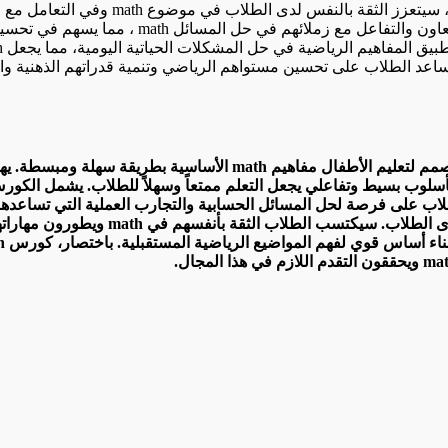
دى الطلاب في موضوع math وفي التعامل مع المواقف الرياضية الصعبة.
المسائل math ، مما يسهم في تحسين قدراتهم الاجتماعية والتواصل.
كورس math للصف الثالث الابتدائي هو كورس تعليمي شيق وممتع مصمم لتع
ة بأسلوب بسيط وتفاعلي يجعل التعلم ممتعاً وسهلاً للطلاب. يشمل الكو
ألعاباً تفاعلية تعزز متعة التعلم وتسهم