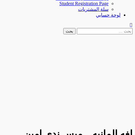
Student Registration Page
سلة المشتريات
لوحة حسابي
البحث
عن:
لغه المانيه _ ميس ندى امين