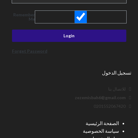
Remember
Me
Forget Password
تسجيل الدخول
للاتصال بنا
zezemisbah6@gmail.com
0201552067420
الصفحة الرئيسية
سياسة الخصوصية