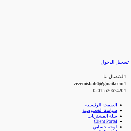
تسجيل الدخول
للاتصال بنا
zezemisbah6@gmail.com
0201552067420
الصفحة الرئيسية
سياسة الخصوصية
سلة المشتريات
Client Portal
لوحة حسابي