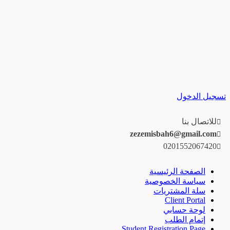
تسجيل الدخول
للاتصال بنا
zezemisbah6@gmail.com
0201552067420
الصفحة الرئيسية
سياسة الخصوصية
سلة المشتريات
Client Portal
لوحة حسابي
إتمام الطلب
Student Registration Page