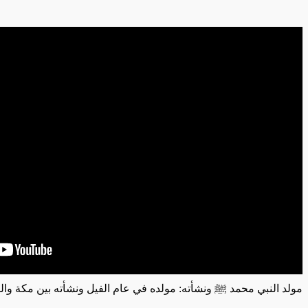
مولد النبي محمد ﷺ ونشأته: مولده في عام الفيل ونشأته بين مكة والب