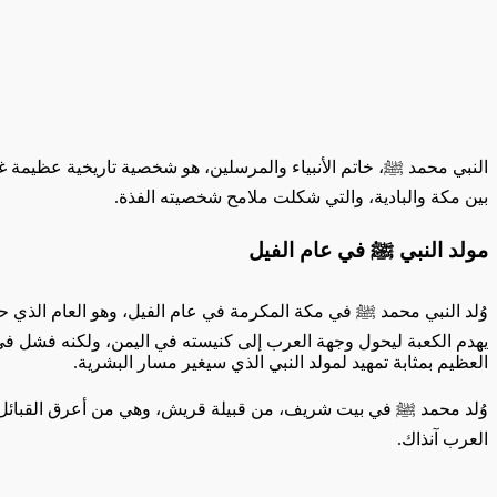
النبي محمد ﷺ، خاتم الأنبياء والمرسلين، هو شخصية تاريخية عظيمة غ
بين مكة والبادية، والتي شكلت ملامح شخصيته الفذة.
مولد النبي ﷺ في عام الفيل
وُلد النبي محمد ﷺ في مكة المكرمة في عام الفيل، وهو العام الذي حاول
يهدم الكعبة ليحول وجهة العرب إلى كنيسته في اليمن، ولكنه فشل في
العظيم بمثابة تمهيد لمولد النبي الذي سيغير مسار البشرية.
وُلد محمد ﷺ في بيت شريف، من قبيلة قريش، وهي من أعرق القبائل العر
العرب آنذاك.