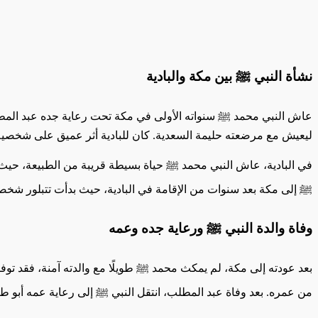
نشأة النبي ﷺ بين مكة والبادية
عاش النبي محمد ﷺ سنواته الأولى في مكة تحت رعاية جده عبد المطلب
ليعيش مع مرضعته حليمة السعدية. كان للبادية أثر عميق على شخصية ا
في البادية، عاش النبي محمد ﷺ حياة بسيطة قريبة من الطبيعة، حيث كا
ﷺ إلى مكة بعد سنوات من الإقامة في البادية، حيث بدأت تتبلور شخصيت
وفاة والدة النبي ﷺ ورعاية جده وعمه
بعد عودته إلى مكة، لم يمكث محمد ﷺ طويلًا مع والدته آمنة، فقد تو
من عمره. بعد وفاة عبد المطلب، انتقل النبي ﷺ إلى رعاية عمه أبو ط