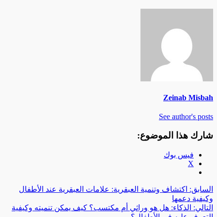
Zeinab Misbah
See author's posts
شارك هذا الموضوع:
فيس بوك
X
صفّح
السابق:
اكتشاف وتنمية العبقرية: علامات العبقرية عند الأطفال
وكيفية دعمها
لمقالات
التالي:
الذكاء: هل هو وراثي أم مكتسب؟ كيف يمكن تنميته وكيفية
التعرف عليه في الأطفال؟